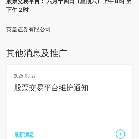
股票交易平台： 六月十四日（星期六）上午８时 至
o
下午２时
c
i
英皇证券有限公司
a
l
m
其他消息及推广
e
d
i
2025-06-27
a
股票交易平台维护通知
p
l
a
t
f
o
最新消息