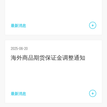
跳
到
主
最新消息
导
航
跳
2025-06-20
到
海外商品期货保证金调整通知
主
要
内
容
跳
到
最新消息
页
脚