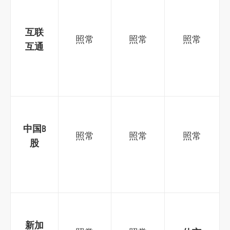
o
r
互联
照常
照常
照常
m
互通
中国
B
照常
照常
照常
股
新加