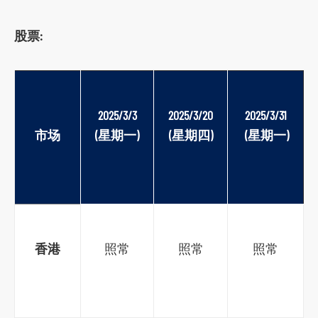
s
股票:
o
c
i
a
2025/3/3
2025/3/20
2025/3/31
l
市场
(
星期一
)
(
星期四
)
 (
星期一
)
m
e
d
i
a
p
香港
照常
照常
照常
l
a
t
f