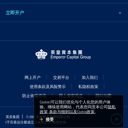
立即开户
网上开户
交易平台
加入我们
使用条款及风险警示
私隐权政策
防止诈骗资讯
网上保安讯息
网站地图
Cookies可让我们优化与个人化您的用户体
验。继续使用网站，代表您同意本公司
隐私
政策, 条款与细则以及Cookie政策
。
英皇集团
© 2025 英皇资本集团有限公司
接受
(于百慕达注册成立之有限公司) 版权所有
B