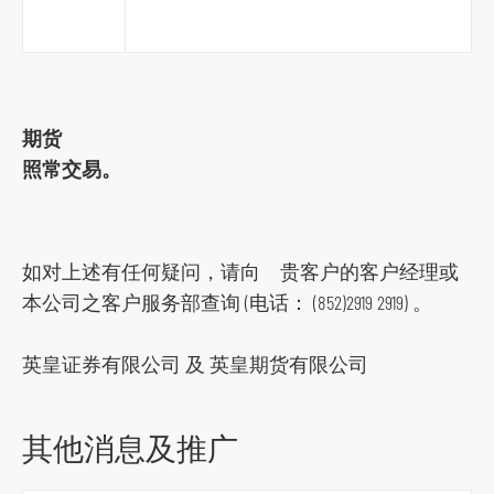
跳
到
主
导
期货
航
照常交易。
跳
到
主
要
如对上述有任何疑问，请向 贵客户的客户经理或
内
本公司之客户服务部查询 (电话： (852)2919 2919) 。
容
跳
英皇证券有限公司 及 英皇期货有限公司
到
页
其他消息及推广
脚