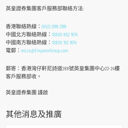
o
英皇證券集團客戶服務部聯絡方法:
r
m
香港聯絡熱線：
(852) 2919 2919
中國北方聯絡熱線：
10800 852 1674
中國南方聯絡熱線：
10800 152 1674
電郵：
esl.cs@EmperorGroup.com
郵寄：香港灣仔軒尼詩道288號英皇集團中心23-24樓
客戶服務部收。
英皇證券集團 謹啟
其他消息及推廣