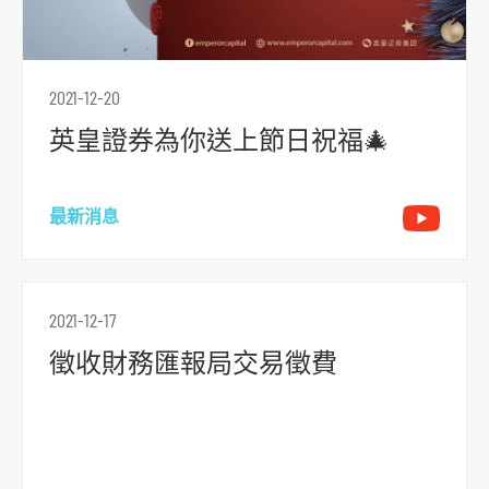
跳
2021-12-20
到
英皇證券為你送上節日祝福🎄
主
導
航
最新消息
跳
到
主
2021-12-17
要
徵收財務匯報局交易徵費
内
容
跳
到
頁