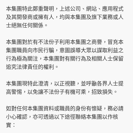
s
本集團特此鄭重聲明，上述公司、網站、應用程式
o
及其開發商或擁有人，均與本集團及旗下業務或人
c
士絕無任何關係。
i
a
本集團對於有不法份子利用本集團之商譽，冒充本
l
集團職員向市民行騙，意圖誤導大眾以謀取利益之
m
行為極為關注，本集團對有關行為及相關人士保留
e
追究法律責任的權利。
d
i
本集團現特此澄清，以正視聽，並呼籲各界人士提
a
高警惕，以免讓不法份子有機可乘，招致損失。
p
l
如對任何本集團資料或職員的身份有懷疑，務必請
a
小心確認，亦可透過以下途徑聯絡本集團以作核
t
實：
f