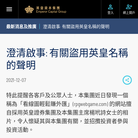
登入
網上開戶
最新消息及推廣
澄清啟事: 有關盜用英皇名稱的聲明
澄清啟事: 有關盜用英皇名稱
的聲明
2021-12-07
S
h
特此提醒各客戶及公眾人士，本集團近日發現一個
a
稱為「看線圖輕鬆賺外匯」(rpgwebgame.com) 的網站擅
r
自採用英皇證券集團及本集團主席楊玳詩女士的相
e
片，令人懷疑其與本集團有關，並招攬投資者參與
t
投資活動。
o