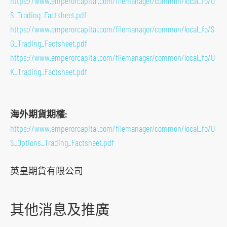
https://www.emperorcapital.com/filemanager/common/local_fo/U
s
S_Trading_Factsheet.pdf
o
https://www.emperorcapital.com/filemanager/common/local_fo/S
c
G_Trading_Factsheet.pdf
i
https://www.emperorcapital.com/filemanager/common/local_fo/U
a
K_Trading_Factsheet.pdf
l
m
e
海外期貨期權:
d
https://www.emperorcapital.com/filemanager/common/local_fo/U
i
S_Options_Trading_Factsheet.pdf
a
p
英皇期貨有限公司
l
a
其他消息及推廣
t
f