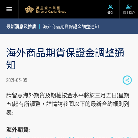
登入
網上開戶
最新消息及推廣
海外商品期貨保證金調整通知
海外商品期貨保證金調整通
知
2021-03-05
S
h
請留意海外期貨及期權按金水平將於三月五日(星期
a
五)起有所調整，詳情請參閱以下的最新合約細則列
r
表:-
e
t
海外期貨:
o