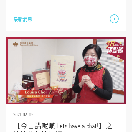
最新消息
跳
到
主
導
航
跳
到
主
要
内
2021-03-05
容
跳
【今日講呢啲 Let’s have a chat!】之