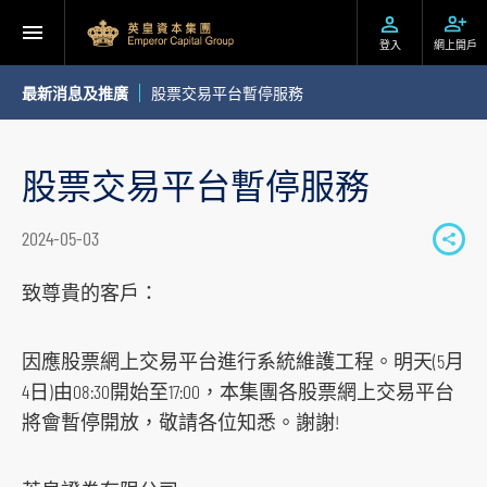
登入
網上開戶
最新消息及推廣
股票交易平台暫停服務
股票交易平台暫停服務
2024-05-03
S
h
致尊貴的客戶：
a
r
因應股票網上交易平台進行系統維護工程。明天(5月
e
4日)由08:30開始至17:00，本集團各股票網上交易平台
t
將會暫停開放，敬請各位知悉。謝謝!
o
s