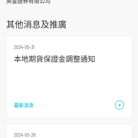
英皇證券有限公司
o
c
i
其他消息及推廣
a
l
m
2024-05-31
e
本地期貨保證金調整通知
d
i
a
p
l
最新消息
a
t
f
o
2024-05-28