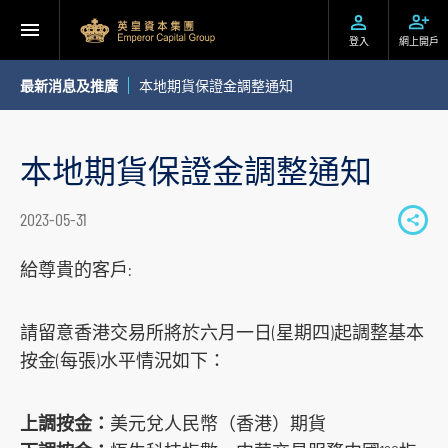
登入
網上開戶
最新消息及推廣
本地期貨保證金調整通知
本地期貨保證金調整通知
2023-05-31
S
h
給尊貴的客戶:
a
r
請留意香港交易所將於六月一日(星期四)起調整基本
e
按金(每張)水平情況如下：
t
o
上調按金：
美元兌人民幣（香港）期貨
s