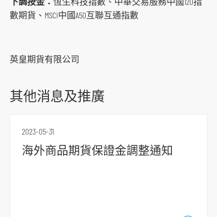
下調按金：
恆生科技指數、中華交易服務中國120指
o
數期貨、MSCI中國A50互聯互通指數
c
i
a
英皇期貨有限公司
l
m
e
其他消息及推廣
d
i
a
2023-05-31
p
海外商品期貨保證金調整通知
l
a
t
f
o