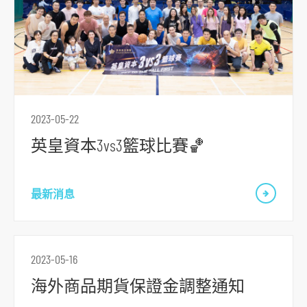
跳
到
2023-05-22
主
英皇資本3vs3籃球比賽🏀
導
航
跳
最新消息
到
主
要
2023-05-16
内
海外商品期貨保證金調整通知
容
跳