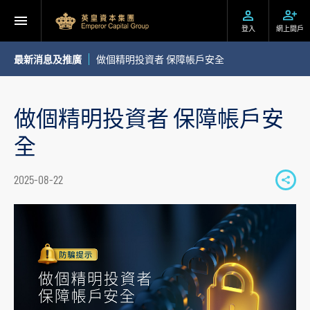
登入
網上開戶
最新消息及推廣
做個精明投資者 保障帳戶安全
做個精明投資者 保障帳戶安
全
2025-08-22
S
h
a
r
e
t
o