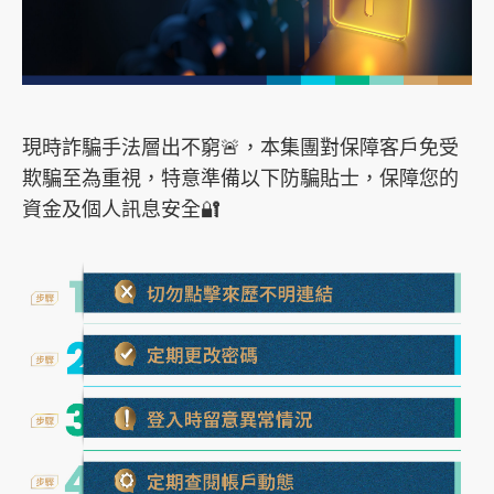
s
o
c
i
現時詐騙手法層出不窮🚨，本集團對保障客戶免受
a
欺騙至為重視，特意準備以下防騙貼士，保障您的
l
資金及個人訊息安全🔐
m
e
d
i
a
p
l
a
t
f