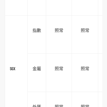
跳
到
主
要
内
指數
照常
照常
容
跳
到
頁
腳
SGX
金屬
照常
照常
外匯
照常
照常