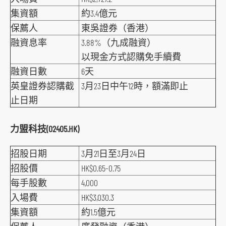
s
集資額
約3.4億元
o
保薦人
東吳證券（香港）
c
融資息率
3.88%（九成融資）
i
以現金方式認購免手續費
a
融資日數
6天
l
英皇證券認購截
3月23日中午12時，額滿即止
m
止日期
e
d
力盟科技(02405.HK)
i
a
招股日期
3月21日至3月24日
p
招股價
HK$0.65-0.75
l
每手股數
4,000
a
入場費
HK$3,030.3
t
集資額
約1.5億元
f