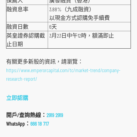
保薦人
廣發融資（香港）
o
融資息率
3.88%（九成融資）
r
以現金方式認購免手續費
m
融資日數
6天
英皇證券認購截
3月23日中午12時，額滿即止
止日期
有關更多新股的資訊，請瀏覽：
https://www.emperorcapital.com/tc/market-trend/company-
research-report/
立即認購
開戶/查詢熱線：
2919 2919
WhatsApp：
666 18 717