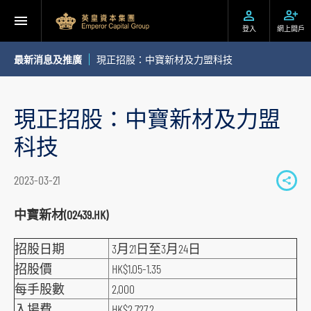
登入
網上開戶
最新消息及推廣
現正招股：中寶新材及力盟科技
現正招股：中寶新材及力盟
科技
2023-03-21
S
h
中寶新材(02439.HK)
a
招股日期
3月21日至3月24日
r
e
招股價
HK$1.05-1.35
t
每手股數
2,000
o
入場費
HK$2,727.2