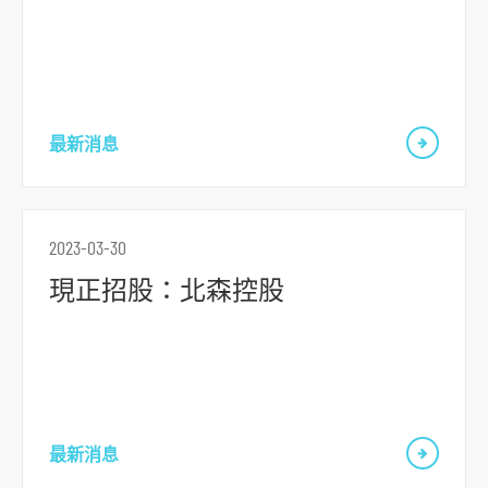
跳
到
最新消息
主
導
航
跳
2023-03-30
到
現正招股：北森控股
主
要
内
容
跳
到
最新消息
頁