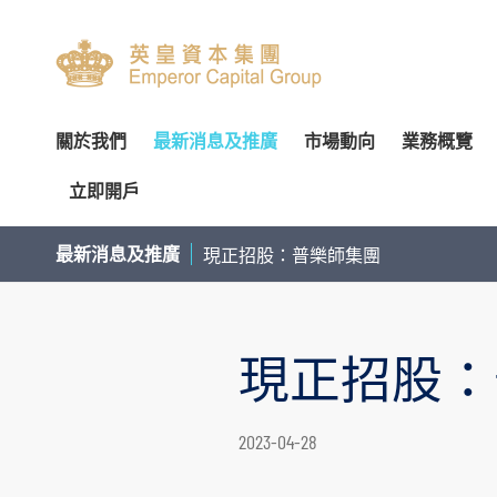
關於我們
最新消息及推廣
市場動向
業務概覽
立即開戶
關於我們
專家分析
環球投資產品
企業資料
簡介
開設戶口
網上開戶（建議使用）
企業
交易
財
最新消息及推廣
現正招股：普樂師集團
管理團隊
個股推介
財富管理
公告
審核委員會
服務及收費
親臨開戶
內部
投
榮譽及獎項
公司研究報告
資產管理
通函及其他文件
薪酬委員會
表格下載
郵寄開戶
機
現正招股：
聯絡我們
季度策略/專題報告
企業融資
投資者資訊
提名委員會
提存方法
注意事項
市
聯絡資料
香港股票
董事名單與其角色和職能
股東傳訊政策
證券及期貨表格
提款
總覽
股票期權
認股證及
2023-04-28
香港總行
環球股票
組織章程文件
以電子方式傳送公司通訊
財富管理表格
存款
股票融資融券
滬港通及
香港期貨及期權
業務現況
提名新董事之程序
其他表格
注意事項
基金買賣