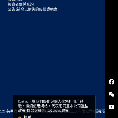
k
投資者關係查詢
t
公告 (補發已遺失的股份證明書)
o
t
o
p
Cookies可讓我們優化與個人化您的用戶體
驗。繼續使用網站，代表您同意本公司
隱私
政策, 條款與細則以及Cookie政策
。
 2025 英皇資本集團有限公司
(於百慕達註冊成立之有限公司) 版權所
接受