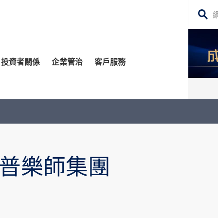
搜
尋
網
投資者關係
企業管治
客戶服務
站
內
容
管治委員會
平台
務貸款
股東須知
每日股市財經評論
監控
資移民
投資者關係查詢
構業務
公告 (補發已遺失的股份證明書)
普樂師集團
場策略及研究​
牛熊證
深港通