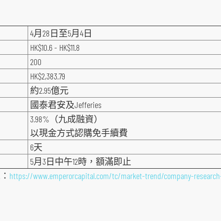
4月28日至5月4日
HK$10.6 - HK$11.8
200
HK$2,383.79
約2.95億元
國泰君安及Jefferies
3.98%（九成融資）
以現金方式認購免手續費
6天
5月3日中午12時，額滿即止
覽：
https://www.emperorcapital.com/tc/market-trend/company-research