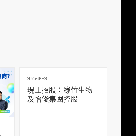
p
l
a
t
f
o
r
m
2023-04-25
現正招股：綠竹生物
及怡俊集團控股