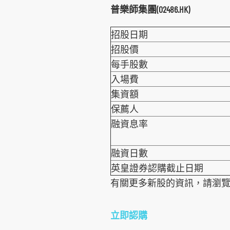
普樂師集團(02486.HK)
環球期貨期權
其他資料
重要日子
債券買賣
招股日期
招股價
每手股數
入場費
集資額
保薦人
融資息率
融資日數
英皇證券認購截止日期
有關更多新股的資訊，請瀏
立即認購