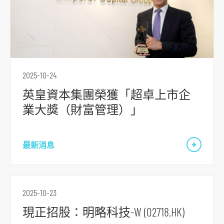
跳
到
主
導
2025-10-24
航
英皇資本集團榮獲「超卓上市企
跳
業大獎（財富管理）」
到
主
要
最新消息
内
容
跳
2025-10-23
到
頁
現正招股：明略科技-W (02718.HK)
腳