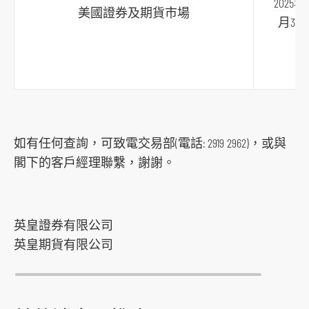
2025年1
t
美國證券及期貨市場
月3日
f
o
r
m
如有任何查詢，可致電交易部(電話: 2919 2962)，或與
閣下的客戶經理聯繫，謝謝。
英皇證券有限公司
英皇期貨有限公司