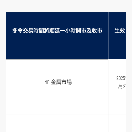
t
o
s
o
冬令交易時間將順延一小時開市及收市
生效日
c
i
a
l
m
e
2025年1
LME 金屬市場
d
月27
i
a
p
l
a