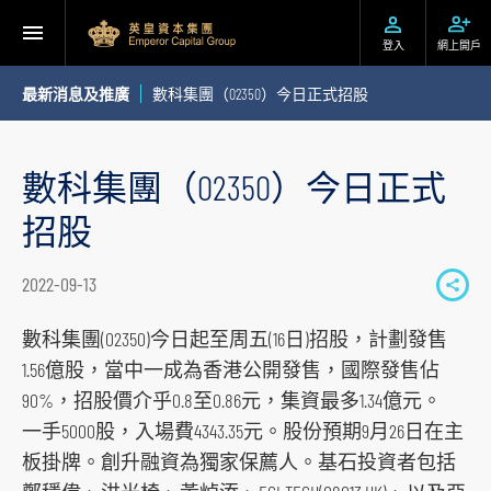
登入
網上開戶
最新消息及推廣
數科集團（02350）今日正式招股
數科集團（02350）今日正式
招股
2022-09-13
S
h
數科集團(02350)今日起至周五(16日)招股，計劃發售
a
1.56億股，當中一成為香港公開發售，國際發售佔
r
90%，招股價介乎0.8至0.86元，集資最多1.34億元。
e
一手5000股，入場費4343.35元。股份預期9月26日在主
t
板掛牌。創升融資為獨家保薦人。基石投資者包括
o