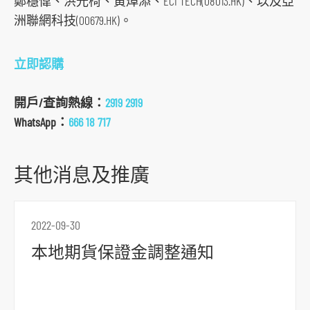
鄭穩偉、洪光椅、黃焯添、ECI TECH(08013.HK)、以及亞
s
洲聯網科技(00679.HK)。
o
c
立即認購
i
a
開戶/查詢熱線：
2919 2919
l
WhatsApp：
666 18 717
m
e
其他消息及推廣
d
i
a
2022-09-30
p
l
本地期貨保證金調整通知
a
t
f