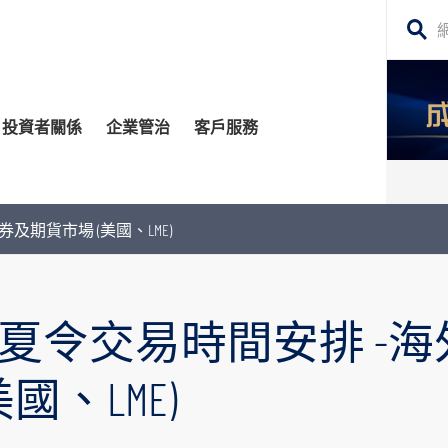
搜
尋
網
投資者關係
企業管治
客戶服務
站
內
容
管治委員會
平台
務貸款
股東須知
每日股市財經評論
券及期貨市場 (美國、LME)
監控
資移民
投資者關係查詢
構業務
公告 (補發已遺失的股份證明書)
26年夏令交易時間安排 -
場策略及研究​
牛熊證
國、LME)
深港通