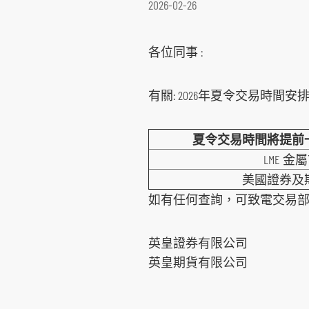
2026-02-26
環球期貨期權
其他資料
重要日子
債券買賣
各位同事 :
有關: 2026年夏令交易時間安排
夏令交易時間將提前
LME 金
美國證券及
如有任何查詢，可致電交易部(電話
英皇證券有限公司
英皇期貨有限公司