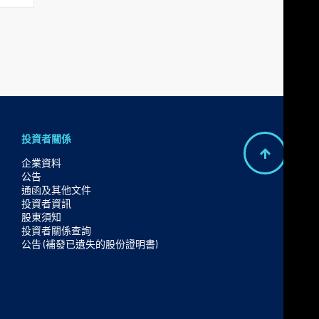
投資者關係
B
企業資料
公告
a
通函及其他文件
c
投資者資訊
股東須知
k
投資者關係查詢
t
公告 (補發已遺失的股份證明書)
o
t
o