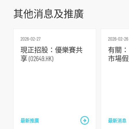
其他消息及推廣
2026-02-27
2026-02-26
現正招股：優樂賽共
有關：2
跳
享 (02649.HK)
市場假
到
主
導
航
跳
到
主
最新推廣
最新消息
要