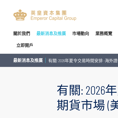
關於我們
最新消息及推廣
市場動向
業務概覽
立即開戶
關於我們
專家分析
環球投資產品
企業資料
簡介
開設戶口
網上開戶（建議使用）
企業
交易
財
最新消息及推廣
有關: 2026年夏令交易時間安排 -海外證
管理團隊
個股推介
財富管理
公告
審核委員會
服務及收費
親臨開戶
內部
投
榮譽及獎項
公司研究報告
資產管理
通函及其他文件
薪酬委員會
表格下載
郵寄開戶
機
有關: 20
聯絡我們
季度策略/專題報告
企業融資
投資者資訊
提名委員會
提存方法
注意事項
市
聯絡資料
香港股票
董事名單與其角色和職能
股東傳訊政策
證券及期貨表格
提款
總覽
股票期權
認股證及
期貨市場 (美
香港總行
環球股票
組織章程文件
以電子方式傳送公司通訊
財富管理表格
存款
股票融資融券
滬港通及
香港期貨及期權
業務現況
提名新董事之程序
其他表格
注意事項
基金買賣