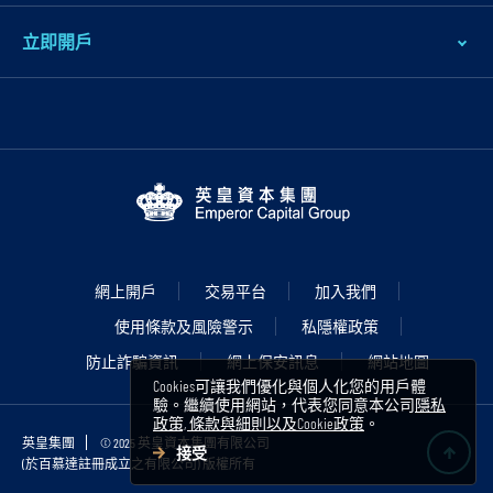
立即開戶
網上開戶
交易平台
加入我們
使用條款及風險警示
私隱權政策
防止詐騙資訊
網上保安訊息
網站地圖
Cookies可讓我們優化與個人化您的用戶體
驗。繼續使用網站，代表您同意本公司
隱私
政策, 條款與細則以及Cookie政策
。
英皇集團
© 2025 英皇資本集團有限公司
接受
(於百慕達註冊成立之有限公司) 版權所有
B