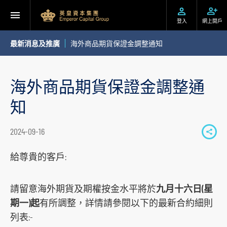
登入
網上開戶
最新消息及推廣
海外商品期貨保證金調整通知
海外商品期貨保證金調整通
知
2024-09-16
S
h
給尊貴的客戶:
a
r
請留意海外期貨及期權按金水平將於
九月十六日(星
e
期一)起
有所調整，詳情請參閱以下的最新合約細則
t
列表:-
o