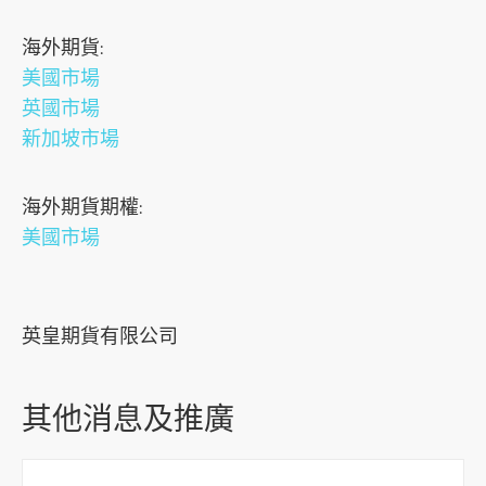
s
海外期貨:
o
美國市場
c
英國市場
i
新加坡市場
a
l
海外期貨期權:
m
美國市場
e
d
i
a
英皇期貨有限公司
p
l
其他消息及推廣
a
t
f