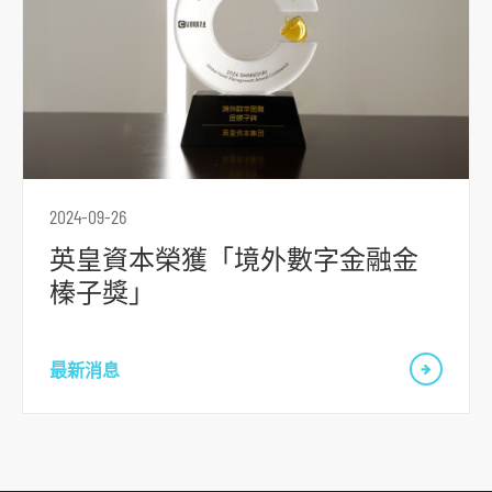
要
内
容
跳
到
頁
腳
2024-09-26
英皇資本榮獲「境外數字金融金
榛子獎」
最新消息