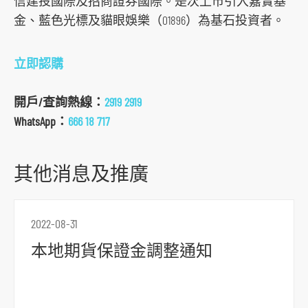
信建投國際及招商證券國際。是次上市引入嘉實基
s
金、藍色光標及貓眼娛樂（01896）為基石投資者。
o
c
立即認購
i
a
開戶/查詢熱線：
2919 2919
l
WhatsApp：
666 18 717
m
e
其他消息及推廣
d
i
a
2022-08-31
p
l
本地期貨保證金調整通知
a
t
f