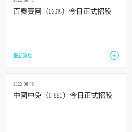
百奧賽圖（02315）今日正式招股
跳
到
主
導
最新消息
航
跳
到
主
2022-08-15
要
中國中免（01880）今日正式招股
内
容
跳
到