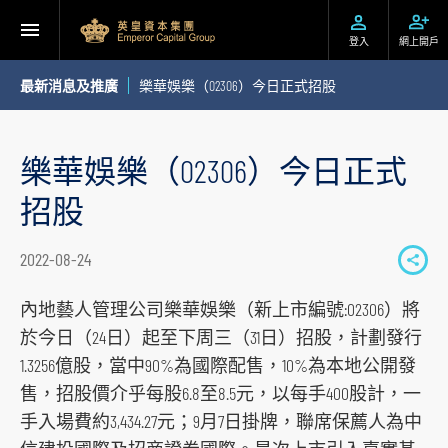
登入
網上開戶
最新消息及推廣
樂華娛樂（02306）今日正式招股
樂華娛樂（02306）今日正式
招股
2022-08-24
S
h
內地藝人管理公司樂華娛樂（新上市編號:02306）將
a
於今日（24日）起至下周三（31日）招股，計劃發行
r
1.3256億股，當中90%為國際配售，10%為本地公開發
e
售，招股價介乎每股6.8至8.5元，以每手400股計，一
t
手入場費約3,434.27元；9月7日掛牌，聯席保薦人為中
o