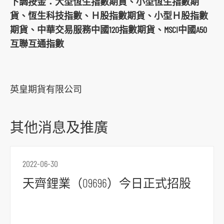
下調按金：大型恆生指數期貨、小型恆生指數期
o
貨、恆生科技指數、Ｈ股指數期貨、小型Ｈ股指數
c
期貨、中華交易服務中國120指數期貨、MSCI中國A50
i
互聯互通指數
a
l
m
英皇期貨有限公司
e
d
i
其他消息及推廣
a
p
l
2022-06-30
a
天齊鋰業（09696）今日正式招股
t
f
o