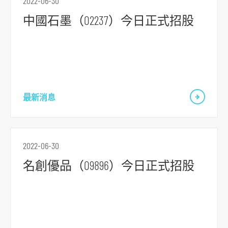
2022-06-30
中國石墨（02237）今日正式招股
跳
到
主
導
最新消息
航
跳
到
主
2022-06-30
要
名創優品（09896）今日正式招股
内
容
跳
到