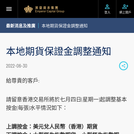
登入
網上開戶
最新消息及推廣
本地期貨保證金調整通知
本地期貨保證金調整通知
2022-06-30
S
h
給尊貴的客戶:
a
r
請留意香港交易所將於七月四日(星期一)起調整基本
e
按金(每張)水平情況如下：
t
o
上調按金：美元兌人民幣（香港）期貨
s