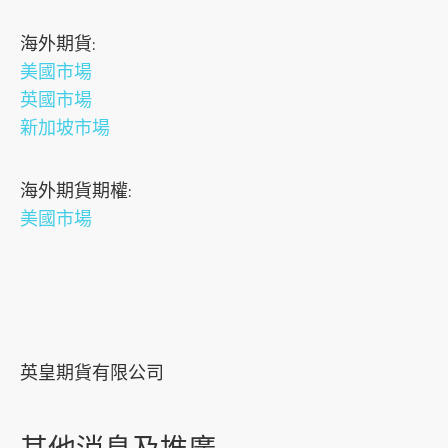
s
海外期貨:
o
美國市場
c
英國市場
i
新加坡市場
a
l
海外期貨期權:
m
美國市場
e
d
i
a
p
l
英皇期貨有限公司
a
t
f