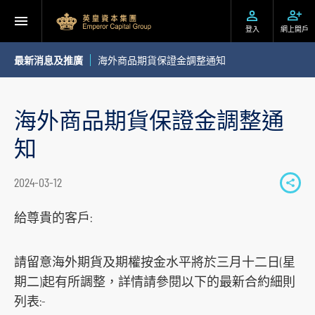
登入
網上開戶
最新消息及推廣
海外商品期貨保證金調整通知
海外商品期貨保證金調整通
知
2024-03-12
S
h
給尊貴的客戶:
a
r
請留意海外期貨及期權按金水平將於三月十二日(星
e
期二)起有所調整，詳情請參閱以下的最新合約細則
t
列表:-
o