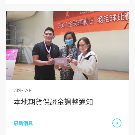
跳
到
主
導
2021-12-14
航
本地期貨保證金調整通知
跳
到
主
最新消息
要