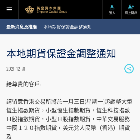
登入
網上開戶
最新消息及推廣
本地期貨保證金調整通知
本地期貨保證金調整通知
2021-12-31
S
h
給尊貴的客戶:
a
r
請留意香港交易所將於一月三日(星期一)起調整大型
e
恆生指數期貨，小型恆生指數期貨，恆生科技指數
t
Ｈ股指數期貨，小型Ｈ股指數期貨，中華交易服務
o
中國１２０指數期貨，美元兌人民幣（香港）期貨
s
及