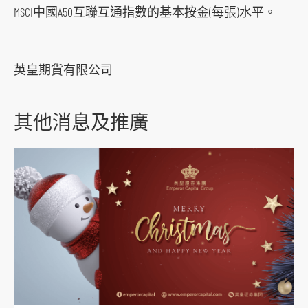
o
MSCI中國A50互聯互通指數的基本按金(每張)水平。
c
i
a
英皇期貨有限公司
l
m
其他消息及推廣
e
d
i
a
p
l
a
t
f
o