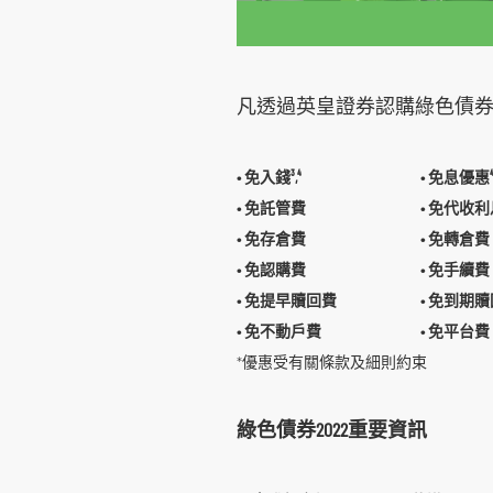
凡透過英皇證券認購綠色債券20
• 免入錢³,⁴
• 免息優惠
• 免託管費
• 免代收
• 免存倉費
• 免轉倉費
• 免認購費
• 免手續費
• 免提早贖回費
• 免到期
• 免不動戶費
• 免平台費
*優惠受有關條款及細則約束
綠色債券2022重要資訊