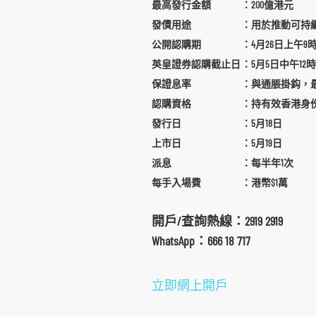
最高發行金額
：200億港元
發債用途
：用於推動可持
公開認購期
：4月26日上午9時
英皇證券認購截止日
：5月5日中午12時
保證息率
：與通脹掛鈎，最
認購資格
：持有效香港身
發行日
：5月18日
上市日
：5月19日
派息
：每半年1次
每手入場費
：港幣$1萬
開戶/查詢熱線：2919 2919
WhatsApp：666 18 717
跳
立即網上開戶
到
主