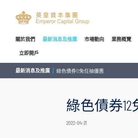
關於我們
最新消息及推廣
市場動向
業務概覽
立即開戶
關於我們
專家分析
環球投資產品
企業資料
簡介
開設戶口
網上開戶（建議使用）
企業
交易
財
最新消息及推廣
綠色債券12免任抽優惠
管理團隊
個股推介
財富管理
公告
審核委員會
服務及收費
親臨開戶
內部
投
榮譽及獎項
公司研究報告
資產管理
通函及其他文件
薪酬委員會
表格下載
郵寄開戶
機
綠色債券1
聯絡我們
季度策略/專題報告
企業融資
投資者資訊
提名委員會
提存方法
注意事項
市
聯絡資料
香港股票
董事名單與其角色和職能
股東傳訊政策
證券及期貨表格
提款
總覽
股票期權
認股證及
2022-04-21
香港總行
環球股票
組織章程文件
以電子方式傳送公司通訊
財富管理表格
存款
股票融資融券
滬港通及
香港期貨及期權
業務現況
提名新董事之程序
其他表格
注意事項
基金買賣