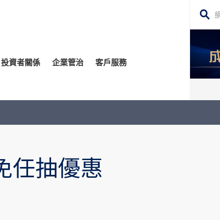
搜
尋
網
投資者關係
企業管治
客戶服務
站
內
容
管治委員會
平台
務貸款
股東須知
每日股市財經評論
監控
資移民
投資者關係查詢
構業務
公告 (補發已遺失的股份證明書)
2免任抽優惠
場策略及研究​
牛熊證
深港通