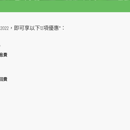
22，即可享以下12項優惠*：
⁴
利息費
贖回費