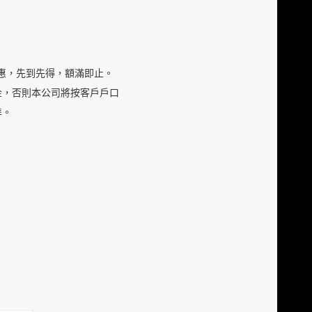
優惠，先到先得，額滿即止。
金，否則本公司將按客戶戶口
準。