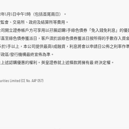
2022年5月5日中午12時（包括首尾兩日）。
、證監會、交易所、政府及結算所等費用。
本公司開立證券帳戶方可享用以孖展認購5手綠色債券「免入錢免利息」的
計算直至綠色債券獲派日，客戶須於該綠色債券獲派日按所得的手數存入資
於5手以上，本公司提供最高9成融資，利息將會以申請日公佈之利率作
行政區/發行機構最終宣佈為準。
終止上述認購優惠的權利。英皇證券就上述條款將擁有最 終決定權。
mited (CE No. AAP 057)