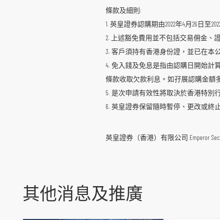
導
條款及細則:
航
1. 英皇證券認購期由2022年4月26日至
跳
2. 上述豁免費用並不包括交易佣金
到
3. 客戶須持有香港身份證，並已在
主
4. 免入錢及免息是指由認購日開始
要
條款收取欠款利息。如孖展認購金額多
内
5. 是次申請有效性將取決於香港特別
容
6. 英皇證券保留隨時暫停、更改或
跳
到
英皇證券（香港）有限公司 Emperor Securities Li
頁
腳
其他消息及推廣