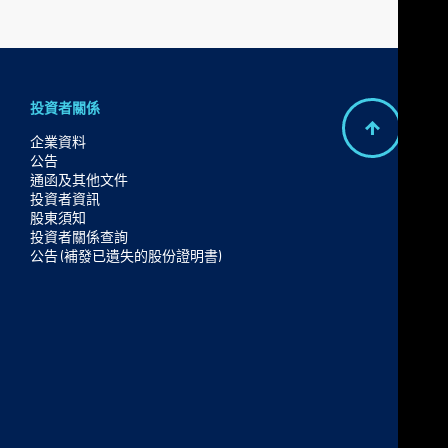
投資者關係
B
企業資料
公告
a
通函及其他文件
c
投資者資訊
股東須知
k
投資者關係查詢
t
公告 (補發已遺失的股份證明書)
o
t
o
p