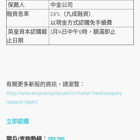
o
保薦人
中金公司
c
融資息率
3.8%（九成融資）
i
以現金方式認購免手續費
a
英皇資本認購截
3月14日中午12時，額滿即止
l
止日期
m
e
d
i
a
有關更多新股的資訊，請瀏覽：
p
https://www.emperorcapital.com/tc/market-trend/company-
l
research-report/
a
t
立即認購
f
o
開戶/查詢熱線：
2919 2919