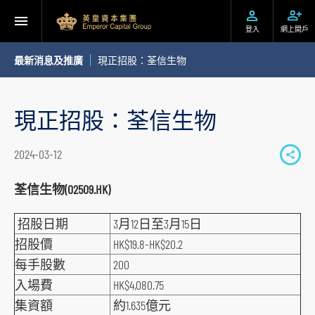
登入
網上開戶
最新消息及推廣
現正招股：荃信生物
現正招股：荃信生物
2024-03-12
S
h
荃信生物(02509.HK)
a
招股日期
3月12日至3月15日
r
e
招股價
HK$19.8-HK$20.2
t
每手股數
200
o
入場費
HK$4,080.75
s
集資額
約1.635億元