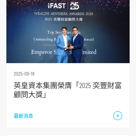
主
導
航
跳
到
主
要
内
容
2025-09-18
跳
英皇資本集團榮膺「2025 奕豐財富
到
顧問大獎」
頁
腳
最新消息