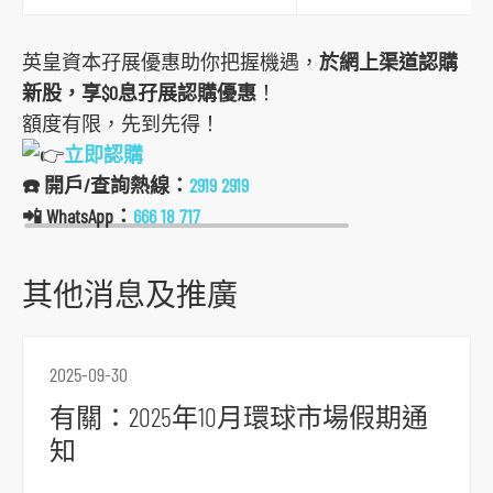
o
r
英皇資本孖展優惠助你把握機遇，
於網上渠道認購
m
新股，享$0息孖展認購優惠
！
額度有限，先到先得！
立即認購
☎️ 開戶/查詢熱線：
2919 2919
📲 WhatsApp：
666 18 717
其他消息及推廣
2025-09-30
有關：2025年10月環球市場假期通
知