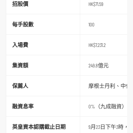
招股價
HK$71.59
s
o
c
每手股數
100
i
a
入場費
HK$7,231.2
l
m
e
集資額
249.8億元
d
i
保薦人
摩根士丹利、中信
a
p
融資息率
0%（九成融資）
l
a
t
英皇資本認購截止日期
9月23日下午3時，
f