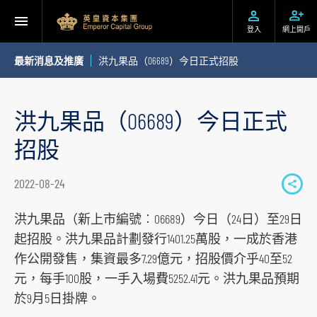
登入
網上開戶
最新消息及推廣
洪九果品（06689）今日正式招股
洪九果品（06689）今日正式
招股
2022-08-24
S
h
洪九果品（新上市編號︰06689）今日（24日）至29日
a
起招股。洪九果品計劃發行1401.25萬股，一成於香港
r
作公開發售，集資最多7.29億元，招股價介乎40至52
e
元，每手100股，一手入場費5252.41元。洪九果品預期
t
於9月5日掛牌。
o