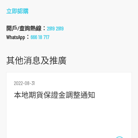
s
立即認購
o
c
開戶/查詢熱線：
2919 2919
i
WhatsApp：
666 18 717
a
l
其他消息及推廣
m
e
d
2022-08-31
i
a
本地期貨保證金調整通知
p
l
a
t
f