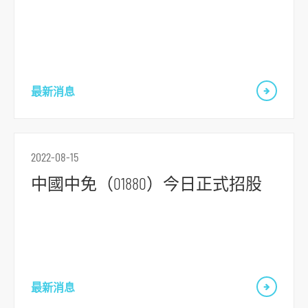
跳
到
主
最新消息
導
航
跳
到
2022-08-15
主
中國中免（01880）今日正式招股
要
内
容
跳
到
最新消息
頁