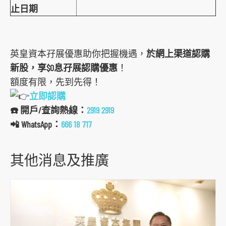
r
止日期
m
英皇資本孖展優惠助你把握機遇，
於網上渠道認購
新股，享$0息孖展認購優惠
！
額度有限，先到先得！
立即認購
☎️ 開戶/查詢熱線：
2919 2919
📲 WhatsApp：
666 18 717
其他消息及推廣