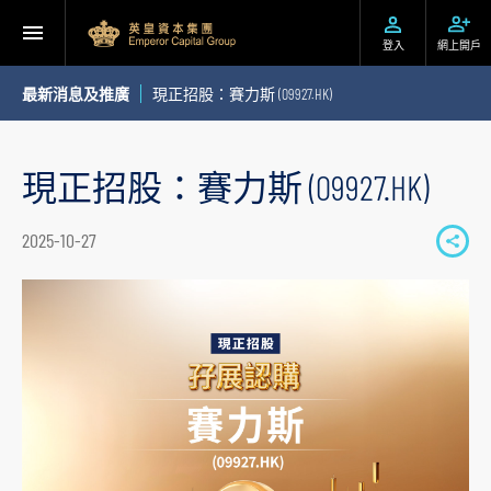
登入
網上開戶
最新消息及推廣
現正招股：賽力斯 (09927.HK)
現正招股：賽力斯 (09927.HK)
2025-10-27
S
h
a
r
e
t
o
s