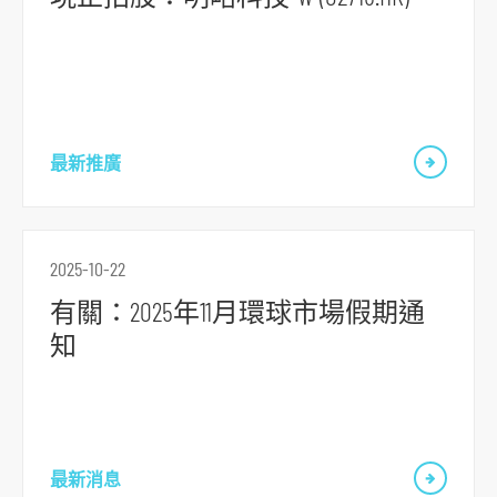
到
主
導
航
跳
最新推廣
到
主
要
内
2025-10-22
容
有關：2025年11月環球市場假期通
跳
知
到
頁
腳
最新消息