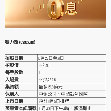
o
c
i
a
l
m
賽力斯 (09927.HK)
e
d
招股日期
10月27日至31日
i
a
招股價
HK$131.5
p
每手股數
100
l
入場費
HK$13,282.6
a
集資額
最多131.8億元
t
保薦人
中金公司、中國銀河國際
f
上市日期
預計11月5日掛牌
o
英皇資本認購截
10月30日下午3時，額滿即止