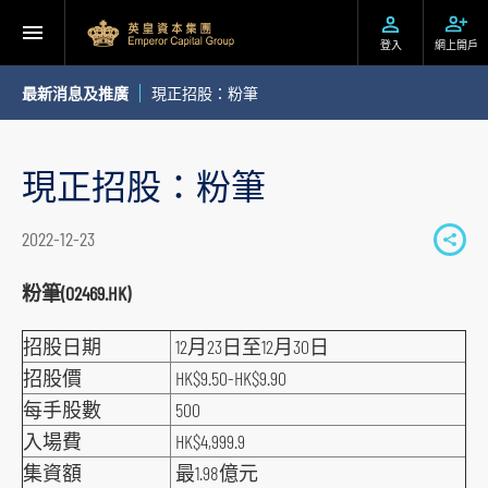
登入
網上開戶
最新消息及推廣
現正招股：粉筆
現正招股：粉筆
2022-12-23
S
h
粉筆(02469.HK)
a
招股日期
12月23日至12月30日
r
e
招股價
HK$9.50-HK$9.90
t
每手股數
500
o
入場費
HK$4,999.9
s
集資額
最1.98億元