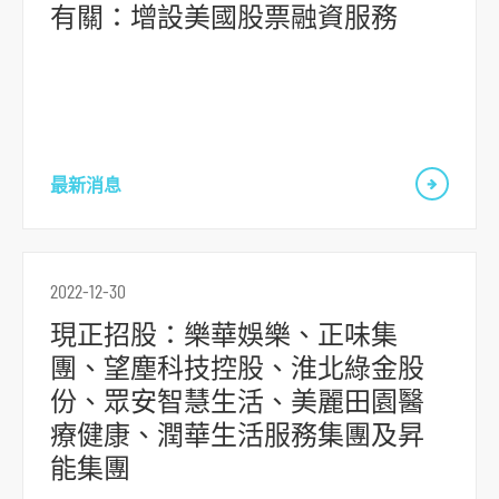
有關：增設美國股票融資服務
最新消息
跳
2022-12-30
到
主
現正招股：樂華娛樂、正味集
導
團、望塵科技控股、淮北綠金股
航
份、眾安智慧生活、美麗田園醫
跳
療健康、潤華生活服務集團及昇
到
能集團
主