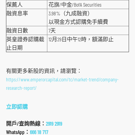
o
保薦人
花旗/中金/BofA Securities
c
融資息率
3.98%（九成融資）
i
以現金方式認購免手續費
a
融資日數
7天
l
英皇證券認購截
12月29日中午12時，額滿即止
m
止日期
e
d
i
有關更多新股的資訊，請瀏覽：
a
https://www.emperorcapital.com/tc/market-trend/company-
p
research-report/
l
a
立即認購
t
f
開戶/查詢熱線：
2919 2919
o
WhatsApp：
666 18 717