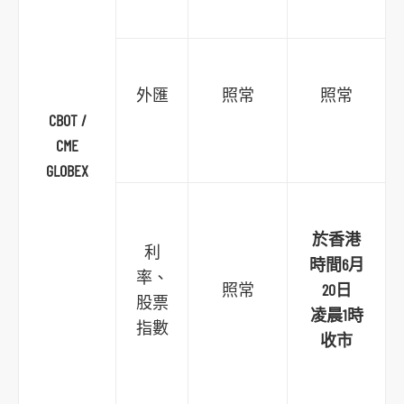
外匯
照常
照常
CBOT /
CME
GLOBEX
跳
到
主
於香港
利
導
時間6月
率、
航
照常
20日
股票
跳
凌晨1時
指數
到
收市
主
要