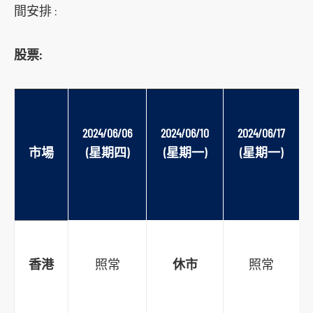
間安排 :
s
o
股票:
c
i
a
l
2024/06/06
2024/06/10
2024/06/17
m
市場
(星期四)
(星期一)
(星期一)
e
d
i
a
p
l
香港
照常
休市
照常
a
t
f